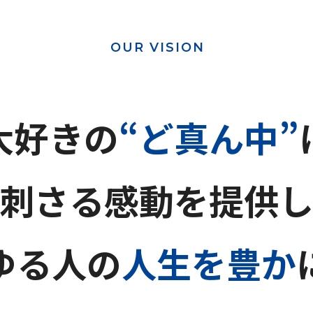
OUR VISION
大好きの
“ど真ん中”
刺さる感動を提供
ゆる人の
人生を豊か