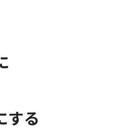
に
し
にする