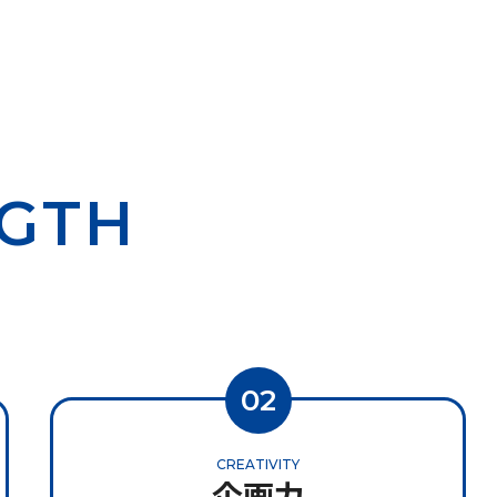
NGTH
02
CREATIVITY
企画力